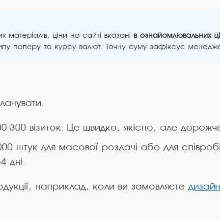
х матеріалів, ціни на сайті вказані
в ознайомлювальних ці
ипу паперу та курсу валют. Точну суму зафіксує менедж
лачувати.
0-300 візиток. Це швидко, якісно, але дорожч
00 штук для масової роздачі або для співробіт
4 дні.
одукції, наприклад, коли ви замовляєте
дизайн