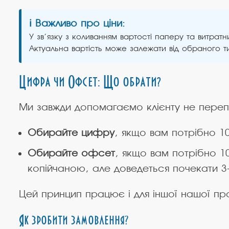
ℹ️ Важливо про ціни:
У зв’язку з коливанням вартості паперу та витратни
Актуальна вартість може залежати від обраного т
Цифра чи Офсет: Що обрати?
Ми завжди допомагаємо клієнту не переп
Обирайте цифру
, якщо вам потрібно 10
Обирайте офсет
, якщо вам потрібно 10
копійчаною, але доведеться почекати 3-
Цей принцип працює і для іншої нашої пр
Як зробити замовлення?