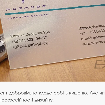
єнт добровільно кладе собі в кишеню. Але чи 
 професійності дизайну.