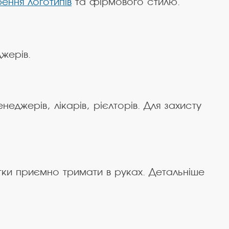
ення логотипів
та фірмового стилю.
жерів.
еджерів, лікарів, рієлторів. Для захисту
ртки приємно тримати в руках. Детальніше