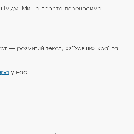
аш імідж. Ми не просто переносимо
ат — розмитий текст, «з’їхавши» краї та
ера
у нас.