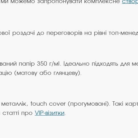
ес, ми можемо запропонувати комплексне
створ
вої роздачі до переговорів на рівні топ-менед
ний папір 350 г/м². Ідеально підходять для мен
цію (матову або глянцеву).
еталлік, touch cover (прогумовані). Такі ка
й статті про
VIP-візитки
.