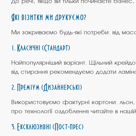
До речі, якщо ви тільки починаєте бізн
Які візитки ми друкуємо?
Ми закриваємо будь-які потреби: від масо
1. Класичні (Стандарт)
Найпопулярніший варіант. Щільний крейдова
від стирання рекомендуємо додати ламіна
2. Преміум (Дизайнерські)
Використовуємо фактурні картони: льон, м
про технології оздоблення читайте в наші
3. Ексклюзивні (Пост-прес)