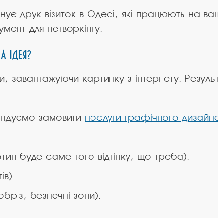
ує друк візиток в Одесі, які працюють на в
ент для нетворкінгу.
а ідея?
, завантажуючи картинку з інтернету. Результ
ендуємо замовити
послуги графічного дизайн
ип буде саме того відтінку, що треба).
в).
обріз, безпечні зони).