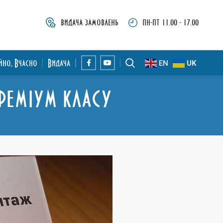
видача замовлень
пн-пт 11.00 - 17.00
ійно, Вчасно
Видача
EN
UK
преміум класу