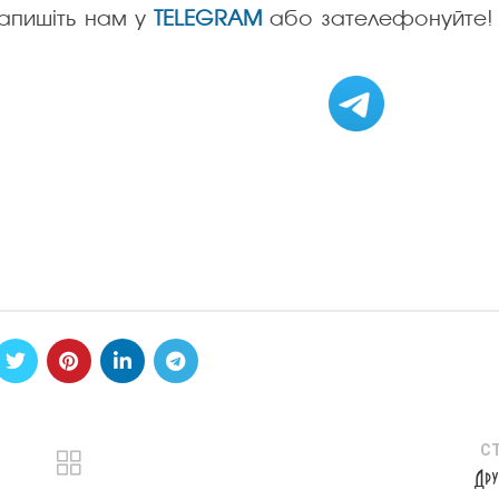
апишіть нам у
TELEGRAM
або зателефонуйте!
С
Дру