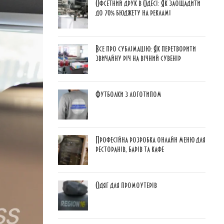
Офсетний друк в Одесі: Як заощадити
до 70% бюджету на рекламі
Все про сублімацію: Як перетворити
звичайну річ на вічний сувенір
Футболки з логотипом
Професійна розробка онлайн меню для
ресторанів, барів та кафе
Одяг для промоутерів