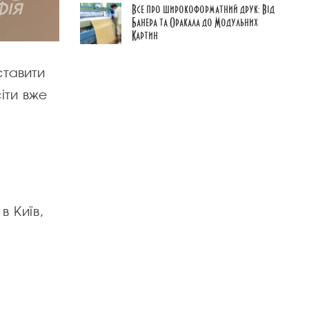
Все про широкоформатний друк: Від
Банера та Оракала до Модульних
Картин
ставити
іти вже
а
в Київ,