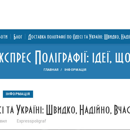
боти
Блог
Доставка поліграфії по Одесі та Україні: Швидко, Над
кспрес Поліграфії: ідеї, 
ГЛАВНАЯ
ІНФОРМАЦІЯ
ІНФОРМАЦІЯ
і та Україні: Швидко, Надійно, Вча
вил
Expresspoligraf