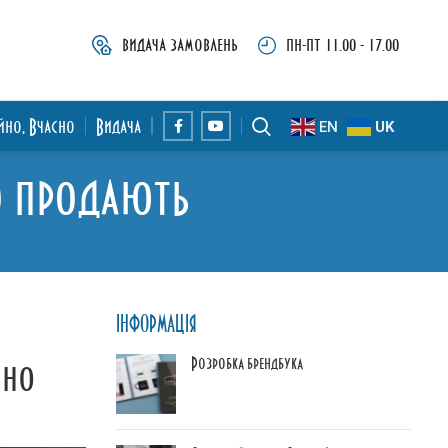
видача замовлень
пн-пт 11.00 - 17.00
ійно, Вчасно
Видача
EN
UK
що продають
ІНФОРМАЦІЯ
Розробка брендбука
сно