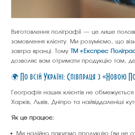
Виготовлення поліграфії — це лише поло
замовлення клієнту. Ми розуміємо, що віз
завтра вранці. Тому
ТМ «Експрес Полігра
дозволяє вам отримати продукцію там, де
🌍 По всій Україні: Співпраця з «Новою
Географія наших клієнтів не обмежується
Харків, Львів, Дніпро та найвіддаленіші ку
Як це працює:
Ми надійно пакуємо продукцію (ви не от