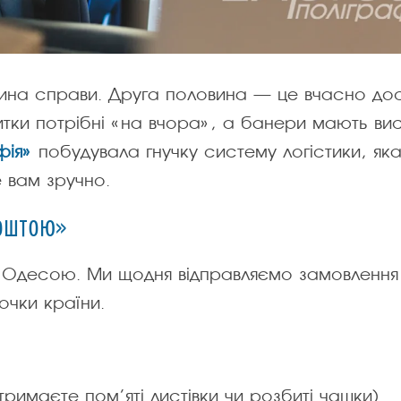
вина справи. Друга половина — це вчасно до
итки потрібні «на вчора», а банери мають вис
фія»
побудувала гнучку систему логістики, як
 вам зручно.
 Поштою»
 Одесою. Ми щодня відправляємо замовлення 
точки країни.
римаєте пом’яті листівки чи розбиті чашки).