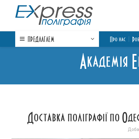
ПРЕДЛАГАЕМ
Про нас
Ро
Академія Е
Доставка поліграфії по Одес
Доба