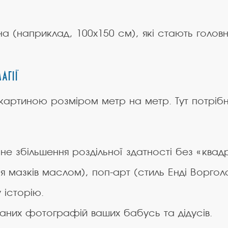
на (наприклад, 100х150 см), які стають голо
агії
картиною розміром метр на метр. Тут потрі
е збільшення роздільної здатності без «квадр
я мазків маслом), поп-арт (стиль Енді Воргола
 історію.
аних фотографій ваших бабусь та дідусів.