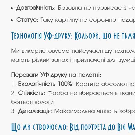
Довговічність:
Бавовна не провисає з час
Статус:
Таку картину не соромно подару
Технологія УФ-друку: Кольори, що не тьм
Ми використовуємо найсучаснішу технол
мають різкий запах і призначені для вули
Переваги УФ-друку на полотні:
1.
Екологічність 100%:
Картите абсолютно н
2.
Стійкість:
Фарба не вбирається в тканин
боїться вологи.
3.
Деталізація:
Максимальна чіткість зобра
Що ми створюємо: Від портрета до Big Wa