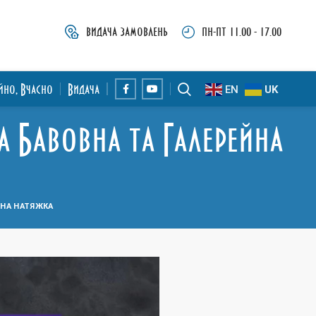
видача замовлень
пн-пт 11.00 - 17.00
ійно, Вчасно
Видача
EN
UK
а Бавовна та Галерейна
ЙНА НАТЯЖКА