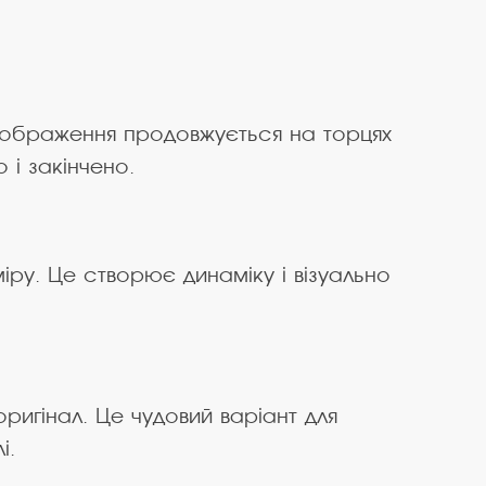
зображення продовжується на торцях
 і закінчено.
іру. Це створює динаміку і візуально
ригінал. Це чудовий варіант для
і.