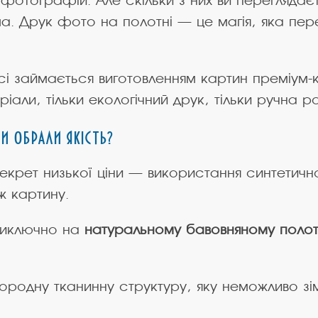
фотографій. Але скільки з них ви переглядає
а. Друк фото на полотні — це магія, яка пер
і займається виготовленням картин преміум-к
еріали, тільки екологічний друк, тільки ручна
и обрали якість?
Секрет низької ціни — використання синтетичн
іж картину.
виключно на
натуральному бавовняному полот
одну тканинну структуру, яку неможливо зім