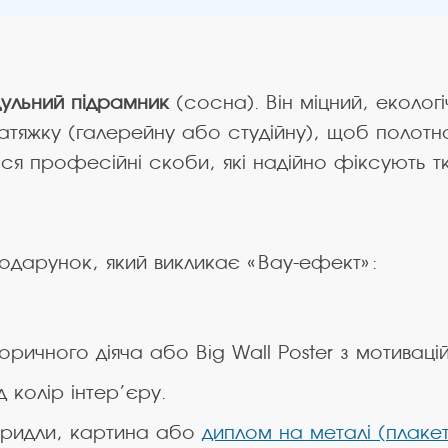
ульний підрамник
(сосна). Він міцний, екологі
яжку (галерейну або студійну), щоб полотно 
ся професійні скоби, які надійно фіксують тк
одарунок, який викликає «Вау-ефект»:
оричного діяча або Big Wall Poster з мотивац
 колір інтер’єру.
бридли, картина або
диплом на металі (плаке