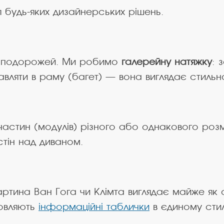
 будь-яких дизайнерських рішень.
и з подорожей. Ми робимо
галерейну натяжку
: 
авляти в раму (багет) — вона виглядає стильно
астин (модулів) різного або однакового розм
стін над диваном.
тина Ван Гога чи Клімта виглядає майже як о
овляють
інформаційні таблички
в єдиному стил