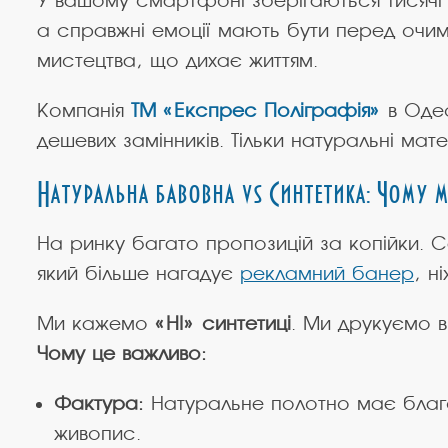
У вашому смартфоні зберігаються тисячі 
а справжні емоції мають бути перед очим
мистецтва, що дихає життям.
Компанія
ТМ «Експрес Поліграфія»
в Одес
дешевих замінників. Тільки натуральні мат
Натуральна бавовна vs Синтетика: Чому м
На ринку багато пропозицій за копійки. 
який більше нагадує
рекламний банер
, н
Ми кажемо
«НІ» синтетиці
. Ми друкуємо 
Чому це важливо:
Фактура:
Натуральне полотно має благор
живопис.