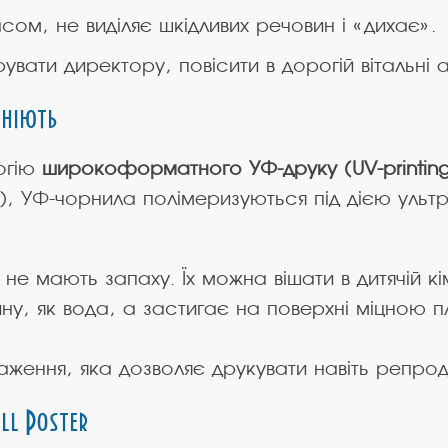
ом, не виділяє шкідливих речовин і «дихає».
вати директору, повісити в дорогій вітальн
яніють
огію
широкоформатного УФ-друку (UV-printing
ці), УФ-чорнила полімеризуються під дією ульт
е мають запаху. Їх можна вішати в дитячій кі
у, як вода, а застигає на поверхні міцною пл
ження, яка дозволяє друкувати навіть репроду
ll Poster