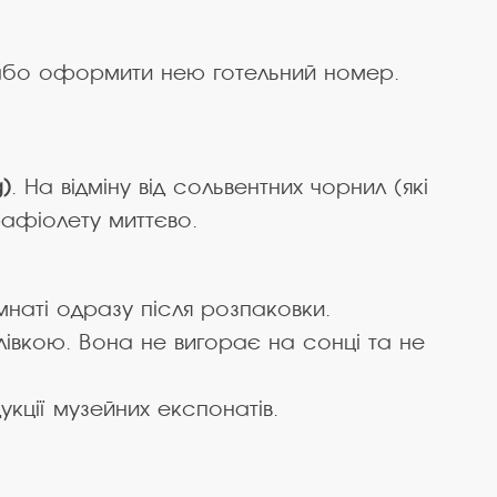
і або оформити нею готельний номер.
)
. На відміну від сольвентних чорнил (які
рафіолету миттєво.
мнаті одразу після розпаковки.
івкою. Вона не вигорає на сонці та не
кції музейних експонатів.