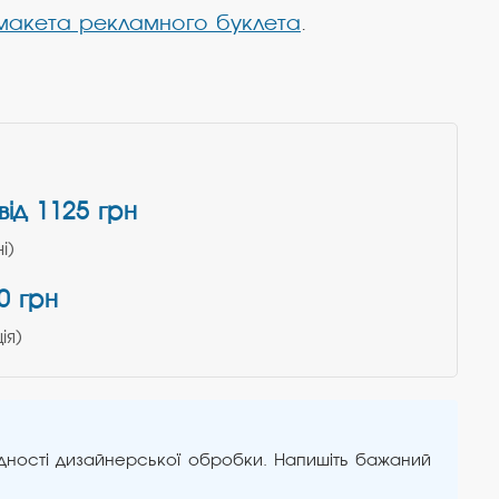
макета рекламного буклета
.
від 1125 грн
і)
0 грн
ія)
адності дизайнерської обробки. Напишіть бажаний