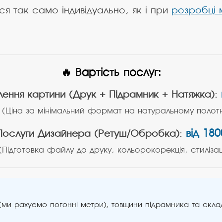
я так само індивідуально, як і при
розробці 
🔥 Вартість послуг:
лення картини (Друк + Підрамник + Натяжка):
(Ціна за мінімальний формат на натуральному полотн
від 180
Послуги Дизайнера (Ретуш/Обробка):
(Підготовка файлу до друку, кольорокорекція, стилізац
 (ми рахуємо погонні метри), товщини підрамника та скл