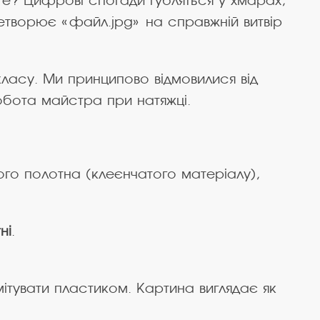
те? Цифрові спогади губляться у хмарах,
етворює «файл.jpg» на справжній витвір
ласу. Ми принципово відмовилися від
 робота майстра при натяжці.
ого полотна (клеєнчатого матеріалу),
ні
.
ітувати пластиком. Картина виглядає як